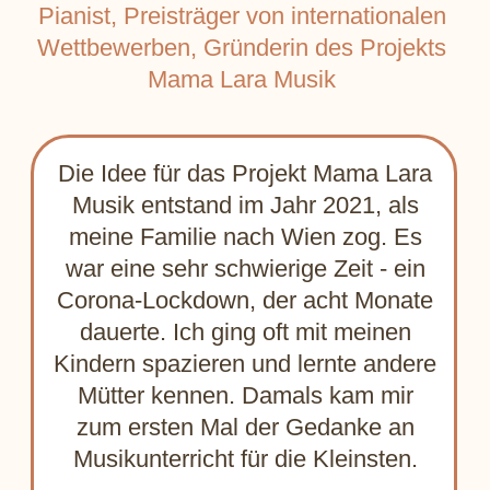
Durch den Besuch dieser Konzerte
lernen die Kinder Meisterwerke der
klassischen Musik kennen, machen
sich mit verschiedenen
Musikinstrumenten vertraut und
schließen neue Freundschaften.
Zusätzlich zu den Konzerten
organisieren wir Gruppenunterricht
für Kinder sowie Einzelunterricht für
Klavier und Geige. Menschen jeden
Alters können ein Instrument
erlernen und die Welt der
Musikkunst entdecken.