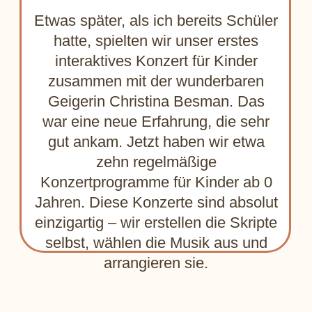
Larisa
Polina Tateeva
Bunakova
Klavier
Schauspiel