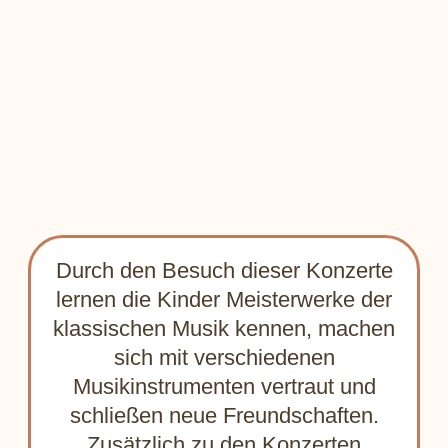
Lyubov
Andras
Kalmykova
Jagodic
Geige
Klarinette
Daria
Katarina
Rumyantseva
Zvonar
Harfe
Flöte