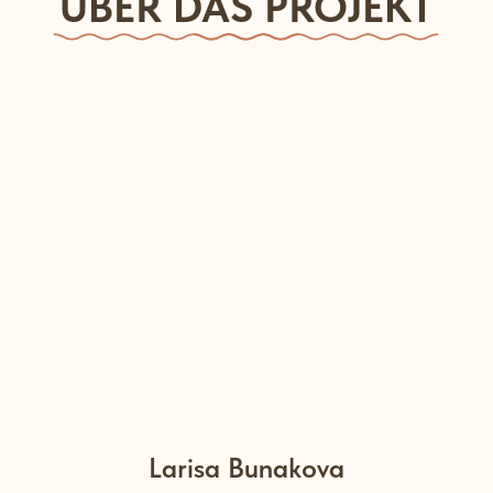
Etwas später, als ich bereits Schüler
hatte, spielten wir unser erstes
interaktives Konzert für Kinder
zusammen mit der wunderbaren
Geigerin Christina Besman. Das
war eine neue Erfahrung, die sehr
gut ankam. Jetzt haben wir etwa
zehn regelmäßige
Konzertprogramme für Kinder ab 0
Jahren. Diese Konzerte sind absolut
einzigartig – wir erstellen die Skripte
selbst, wählen die Musik aus und
arrangieren sie.