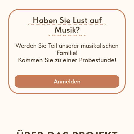
Larisa Bunakova
Pianist, Preisträger von internationalen
Wettbewerben, Gründerin des Projekts
Mama Lara Musik
Die Idee für das Projekt Mama Lara
Musik entstand im Jahr 2021, als
meine Familie nach Wien zog. Es
war eine sehr schwierige Zeit - ein
Corona-Lockdown, der acht Monate
dauerte. Ich ging oft mit meinen
Kindern spazieren und lernte andere
Mütter kennen. Damals kam mir
zum ersten Mal der Gedanke an
Musikunterricht für die Kleinsten.